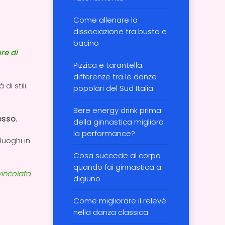
Come allenare la
dissociazione tra busto e
bacino
re di
Pizzica e tarantella:
differenze tra le danze
di stili
popolari del Sud Italia
Bere energy drink prima
esso.
della ginnastica migliora
la performance?
luoghi in
Cosa succede al corpo
quando fai ginnastica a
vincolata
digiuno
Come migliorare il relevé
nella danza classica