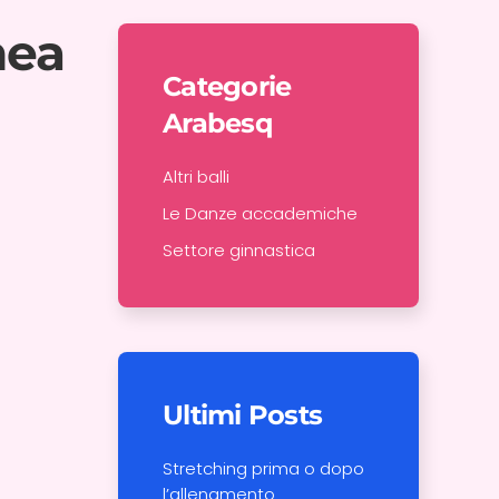
nea
Categorie
Arabesq
Altri balli
Le Danze accademiche
Settore ginnastica
Ultimi Posts
Stretching prima o dopo
l’allenamento