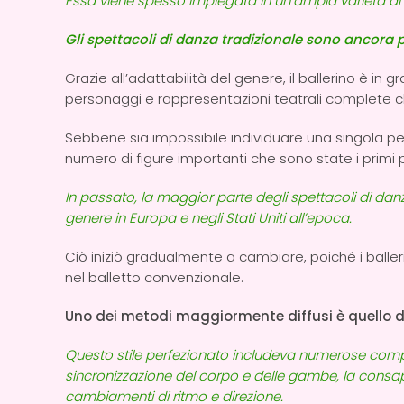
Essa viene spesso impiegata in un’ampia varietà di cont
Gli spettacoli di danza tradizionale sono ancora 
Grazie all’adattabilità del genere, il ballerino è in 
personaggi e rappresentazioni teatrali complete ch
Sebbene sia impossibile individuare una singola 
numero di figure importanti che sono state i primi 
In passato, la maggior parte degli spettacoli di danz
genere in Europa e negli Stati Uniti all’epoca.
Ciò iniziò gradualmente a cambiare, poiché i ballerin
nel balletto convenzionale.
Uno dei metodi maggiormente diffusi è quello d
Questo stile perfezionato includeva numerose compo
sincronizzazione del corpo e delle gambe, la consape
cambiamenti di ritmo e direzione.