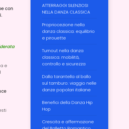
ATTERRAGGI SILENZIOSI
be con
NELLA DANZA CLASSICA
i.
Propriocezione nella
danza classica: equilibrio
e pirouette
derata
Turnout nella danza
classica: mobilità,
controllo e sicurezza
da e
l
Dalla tarantella al ballo
sul tamburo: viaggio nelle
danze popolari italiane
nce
Benefici della Danza Hip
Hop
sti
Crescita e affermazione
del Balletto Romantico