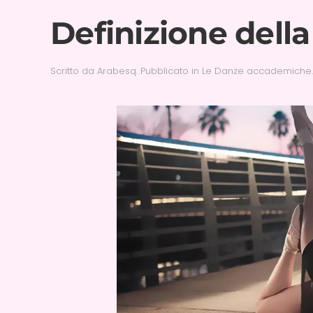
Definizione del
Scritto da
Arabesq
. Pubblicato in
Le Danze accademiche
.