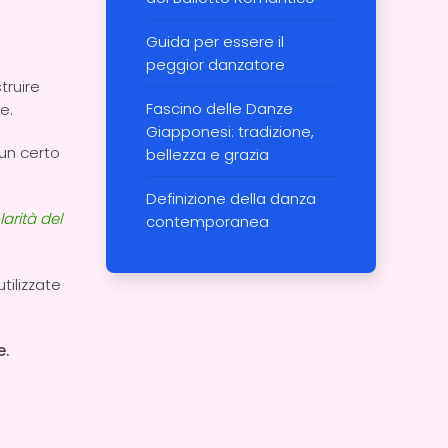
Guida per essere il
peggior danzatore
truire
Fascino delle Danze
e.
Giapponesi: tradizione,
un certo
bellezza e grazia
Definizione della danza
arità del
contemporanea
tilizzate
e.