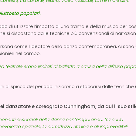
esti, tra cui arte, teatro, video musicali, film e molti altri.
piuttosto popolari.
grado di utilizzare l’impatto di una trama e della musica per cos
e si discostano dalle tecniche più convenzionali di narrazion
persona come l’ideatore della danza contemporanea, ci sono 
pionieri nel campo.
a teatrale erano limitati al balletto a causa della diffusa popol
i di spicco del periodo iniziarono a staccarsi dalle tecniche u
el danzatore e coreografo Cunningham, da qui il suo stil
nenti essenziali della danza contemporanea, tra cui la
volezza spaziale, la correttezza ritmica e gli imprevedibili